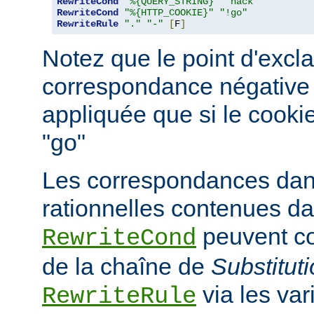
RewriteCond
"%{QUERY_STRING}"
"hack"
RewriteCond
"%{HTTP_COOKIE}"
"!go"
RewriteRule
"."
"-"
[
F
]
Notez que le point d'excl
correspondance négative ; 
appliquée que si le cooki
"go"
Les correspondances dan
rationnelles contenues da
peuvent co
RewriteCond
de la chaîne de
Substitut
via les va
RewriteRule