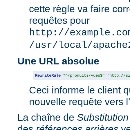
cette règle va faire co
requêtes pour
http://example.co
/usr/local/apache
Une URL absolue
RewriteRule
"^/produits/vues$"
"http://s
Ceci informe le client qu
nouvelle requête vers l
La chaîne de
Substitution
des
références arrières
ve