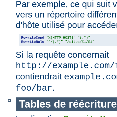
Par exemple, ce qui suit v
vers un répertoire différe
d'hôte utilisé pour accéder
RewriteCond
"%{HTTP_HOST}"
"(.*)"
RewriteRule
"^/(.*)"
"/sites/%1/$1"
Si la requête concernait
http://example.com/
contiendrait
example.co
.
foo/bar
Tables de réécriture