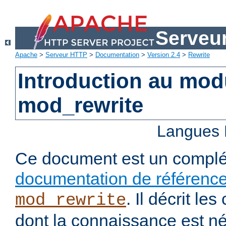
Serveu
Apache
>
Serveur HTTP
>
Documentation
>
Version 2.4
>
Rewrite
Introduction au mo
mod_rewrite
Langues 
Ce document est un complé
documentation de référenc
. Il décrit l
mod_rewrite
dont la connaissance est n