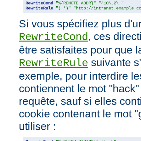
RewriteCond
"%{REMOTE_ADDR}"
"^10\.2\."
RewriteRule
"(.*)"
"http://intranet.example.c
Si vous spécifiez plus d'u
, ces direc
RewriteCond
être satisfaites pour que l
suivante s
RewriteRule
exemple, pour interdire le
contiennent le mot "hack"
requête, sauf si elles con
cookie contenant le mot 
utiliser :