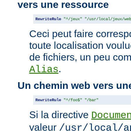
vers une ressource
RewriteRule
"^/jeux"
"/usr/local/jeux/we
Ceci peut faire corres
toute localisation voul
de fichiers, un peu com
.
Alias
Un chemin web vers un
RewriteRule
"^/foo$"
"/bar"
Si la directive
Docume
valeur
/usr/local/a